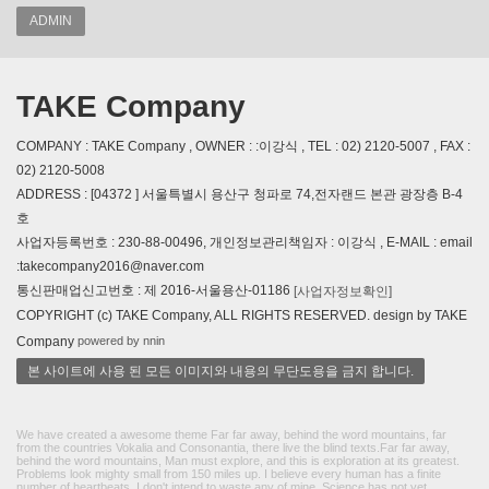
ADMIN
TAKE Company
COMPANY : TAKE Company , OWNER : :이강식 , TEL : 02) 2120-5007 , FAX :
02) 2120-5008
ADDRESS : [04372 ] 서울특별시 용산구 청파로 74,전자랜드 본관 광장층 B-4
호
사업자등록번호 : 230-88-00496, 개인정보관리책임자 : 이강식 , E-MAIL : email
:takecompany2016@naver.com
통신판매업신고번호 : 제 2016-서울용산-01186
[사업자정보확인]
COPYRIGHT (c) TAKE Company, ALL RIGHTS RESERVED. design by TAKE
powered by nnin
Company
본 사이트에 사용 된 모든 이미지와 내용의 무단도용을 금지 합니다.
We have created a awesome theme Far far away, behind the word mountains, far
from the countries Vokalia and Consonantia, there live the blind texts.Far far away,
behind the word mountains, Man must explore, and this is exploration at its greatest.
Problems look mighty small from 150 miles up. I believe every human has a finite
number of heartbeats. I don't intend to waste any of mine. Science has not yet